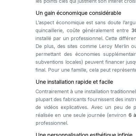
les points clés qui justifient son intérêt crois
Un gain économique considérable
L’aspect économique est sans doute l’argum
quincaillerie, coûte généralement entre
3
installé par un professionnel. Cette différe
De plus, des sites comme Leroy Merlin o
permettant des économies supplémentaire
subventions locales) peuvent financer jus
final. Pour une famille, cela peut représe
Une installation rapide et facile
Contrairement à une installation traditionne
plupart des fabricants fournissent des ins
de vidéos explicatives. Avec un peu de pat
réalisée en une seule journée (environ
6 
professionnel.
Une personnalisation esthétique infinie