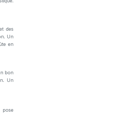
tique.
et des
on. Un
ûte en
 Un bon
on. Un
e pose