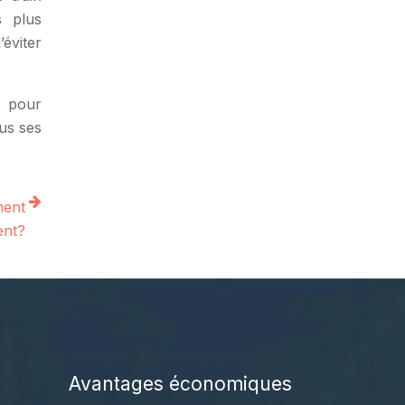
s plus
éviter
e pour
ous ses
ment
ent?
Avantages économiques