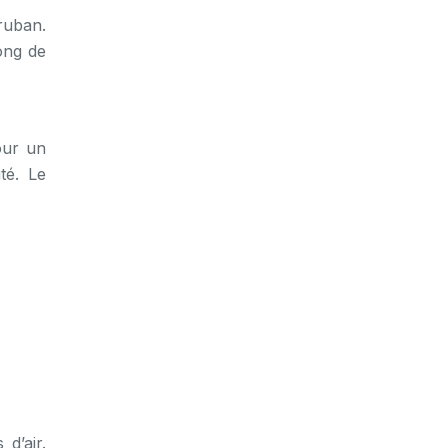
ruban.
ong de
our un
té. Le
d’air.