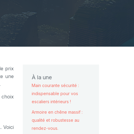
e prix
te une
À la une
.
Main courante sécurité :
indispensable pour vos
 choix
escaliers intérieurs !
Armoire en chêne massif :
qualité et robustesse au
 Voici
rendez-vous.