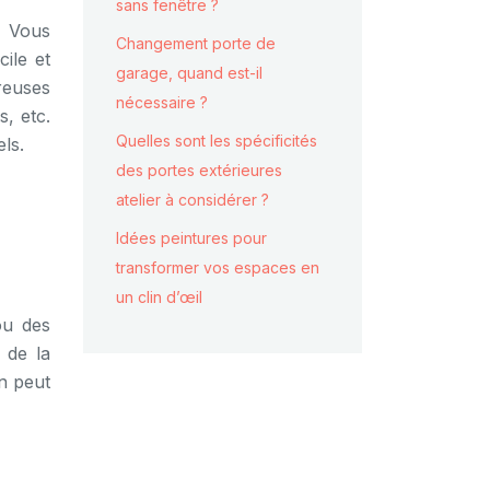
sans fenêtre ?
. Vous
Changement porte de
ile et
garage, quand est-il
reuses
nécessaire ?
s, etc.
Quelles sont les spécificités
ls.
des portes extérieures
atelier à considérer ?
Idées peintures pour
transformer vos espaces en
un clin d’œil
ou des
 de la
n peut