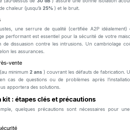
vé (au-dessus de
30 dB
) assure une bonne isolation acous
 de chaleur (jusqu’à
25%
) et le bruit.
s
stes, une serrure de qualité (certifiée A2P idéalement) 
ge performant est essentiel pour la sécurité de votre mais
n de dissuasion contre les intrusions. Un cambriolage co
elon les assurances.
près-vente
e (au minimum
2 ans
) couvrant les défauts de fabrication.
 en cas de questions ou de problèmes après l’installati
us apportera des solutions.
 kit : étapes clés et précautions
 simple, quelques précautions sont nécessaires pour un
sécurité