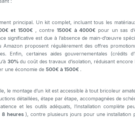
sant :
ent principal. Un kit complet, incluant tous les matériaux
00€ et 1500€
, contre
1500€ à 4000€
pour un sas d’
nce significative est due à l’absence de main-d’œuvre spéci
u Amazon proposent régulièrement des offres promotionn
s. Enfin, certaines aides gouvernementales (crédits d’
qu’à
30%
du coût des travaux d’isolation, réduisant encore 
nter une économie de
500€ à 1500€
.
lle, le montage d’un kit est accessible à tout bricoleur amat
tructions détaillées, étape par étape, accompagnées de sché
ience et les outils adéquats, l’installation complète peu
à 8 heures
), contre plusieurs jours pour une installation