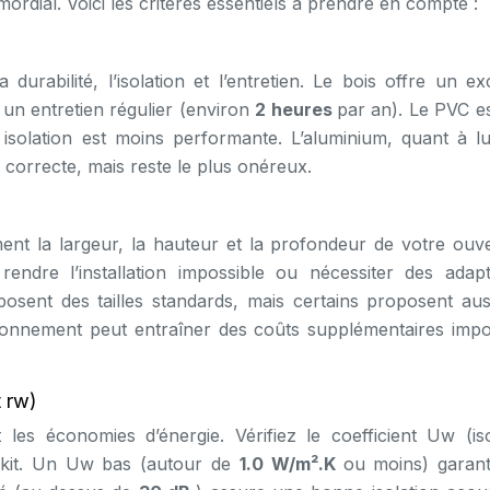
mordial. Voici les critères essentiels à prendre en compte :
durabilité, l’isolation et l’entretien. Le bois offre un ex
 un entretien régulier (environ
2 heures
par an). Le PVC es
 isolation est moins performante. L’aluminium, quant à lui,
 correcte, mais reste le plus onéreux.
t la largeur, la hauteur et la profondeur de votre ouve
ndre l’installation impossible ou nécessiter des adapt
osent des tailles standards, mais certains proposent aus
onnement peut entraîner des coûts supplémentaires impo
t rw)
t les économies d’énergie. Vérifiez le coefficient Uw (iso
u kit. Un Uw bas (autour de
1.0 W/m².K
ou moins) garant