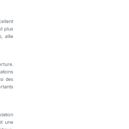
cellent
t plus
 allie
rture.
ations
si des
rtants
lation
it une